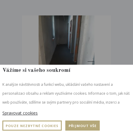
Vážíme si vašeho soukromí
K analýze návštěvnosti a funkcí webu, ukládání vašeho nastavení a
personalizaci obsahu a reklam využíváme cookies. Informace o tom, jak náš
web používáte, sdílíme se svými partnery pro sociální média, inzerci a
analýzy, kteří mohou být ze zemí mimo EU. Partneři tyto údaje mohou
Spravovat cookies
zkombinovat s dalšími informacemi, které jste jim poskytli nebo které získali
POUZE NEZBYTNÉ COOKIES
PŘIJMOUT VŠE
v důsledku toho, že používáte jejich služby.
Podrobné informace