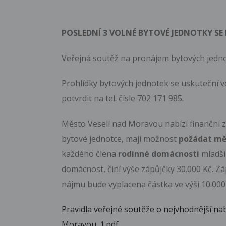
POSLEDNÍ 3 VOLNÉ BYTOVÉ JEDNOTKY SE
Veřejná soutěž na pronájem bytových jednot
Prohlídky bytových jednotek se uskuteční ve 
potvrdit na tel. čísle 702 171 985.
Město Veselí nad Moravou nabízí finanční z
bytové jednotce, mají možnost
požádat měs
každého člena
rodinné domácnosti
mladší
domácnost, činí výše zápůjčky 30.000 Kč. Z
nájmu bude vyplacena částka ve výši 10.00
Pravidla veřejné soutěže o nejvhodnější na
Moravou_1.pdf