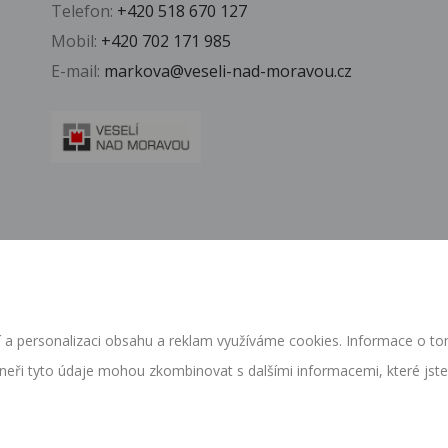
Telefon:
+420 518 670 127
Mobil:
+420 702 171 985
E-mail:
markova@veseli-nad-moravou.cz
 a personalizaci obsahu a reklam využíváme cookies. Informace o tom
neři tyto údaje mohou zkombinovat s dalšími informacemi, které jste j