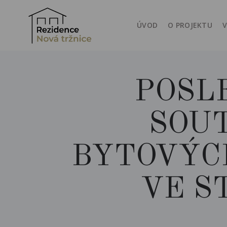
ÚVOD
O PROJEKTU
V
POSL
SOU
BYTOVÝC
VE S