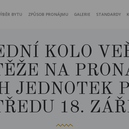
ÝBĚR BYTU
ZPŮSOB PRONÁJMU
GALERIE
STANDARDY
EDNÍ KOLO VE
TĚŽE NA PRON
H JEDNOTEK 
TŘEDU 18. ZÁŘÍ