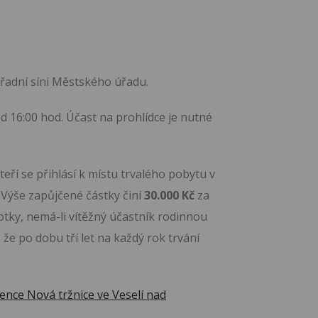
břadní síni Městského úřadu.
od 16:00 hod. Účast na prohlídce je nutné
ří se přihlásí k místu trvalého pobytu v
.
Výše zapůjčené částky činí
30.000 Kč
za
tky, nemá-li vítěžný účastník rodinnou
e po dobu tří let na každý rok trvání
ence Nová tržnice ve Veselí nad