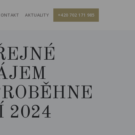
KONTAKT
AKTUALITY
+420 702 171 985
ŘEJNÉ
ÁJEM
PROBĚHNE
 2024