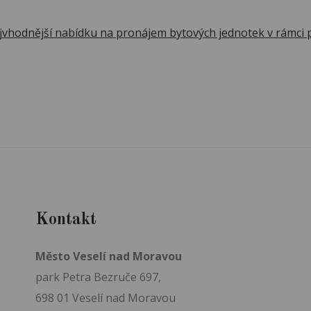
vhodnější nabídku na pronájem bytových jednotek v rámci p
Kontakt
Město Veselí nad Moravou
park Petra Bezruče 697,
698 01 Veselí nad Moravou