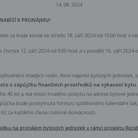
14.
08.
2024
 NABÍZÍ K PRONÁJMU!
ek se bude konat ve středu 18. září 2024 od 15:00 hod. v o
čtvrtek 12. září 2024 od 9:00 hod. a v pondělí 16. září 2024 
výhodnění mladých rodin. Noví nájemci bytových jednotek, kte
to o zápůjčku finančních prostředků na vybavení bytu
ho 40 let a má místo trvalého pobytu na adrese bytové jedno
ápůjčka bude poskytnuta formou splátkového kalendáře tak, ž
0 Kč za každého člena rodinné domácnosti.
bídku na pronájem bytových jednotek v rámci projektu Rezid