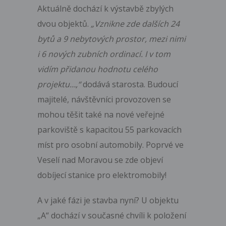
Aktuálně dochází k výstavbě zbylých
dvou objektů.
„Vznikne zde dalších 24
bytů a 9 nebytových prostor, mezi nimi
i 6 nových zubních ordinací. I v tom
vidím přidanou hodnotu celého
projektu…,“
dodává starosta. Budoucí
majitelé, návštěvníci provozoven se
mohou těšit také na nové veřejné
parkoviště s kapacitou 55 parkovacích
míst pro osobní automobily. Poprvé ve
Veselí nad Moravou se zde objeví
dobíjecí stanice pro elektromobily!
A v jaké fázi je stavba nyní? U objektu
„A“ dochází v současné chvíli k položení