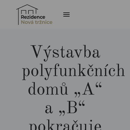
Toggle navigation
Výstavba
polyfunkčních
domů „A“
a „B“
pokračuje